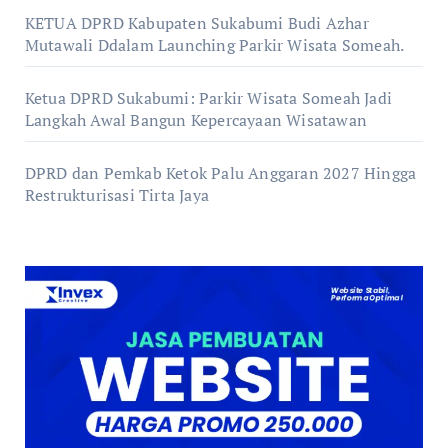
KETUA DPRD Kabupaten Sukabumi Budi Azhar
Mutawali Ddalam Launching Parkir Wisata Someah.
Ketua DPRD Sukabumi: Parkir Wisata Someah Jadi
Langkah Awal Bangun Kepercayaan Wisatawan
DPRD dan Pemkab Ketok Palu Anggaran 2027 Hingga
Restrukturisasi Tirta Jaya