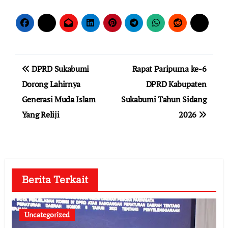
Navigasi
DPRD Sukabumi
Rapat Paripurna ke-6
pos
Dorong Lahirnya
DPRD Kabupaten
Generasi Muda Islam
Sukabumi Tahun Sidang
Yang Reliji
2026
Berita Terkait
Uncategorized