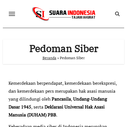
Skip
to
content
Pedoman Siber
Beranda
»
Pedoman Siber
Kemerdekaan berpendapat, kemerdekaan berekspresi,
dan kemerdekaan pers merupakan hak asasi manusia
yang dilindungi oleh
Pancasila
,
Undang-Undang
Dasar 1945
, serta
Deklarasi Universal Hak Asasi
Manusia (DUHAM) PBB
.
Keberadaan media siber di Indonesia merupakan