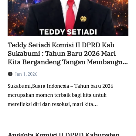
Teddy Setiadi Komisi II DPRD Kab
Sukabumi : Tahun Baru 2026 Mari
Kita Bergandeng Tangan Membangun
Kabupaten Sukabumi Yang Lebih Baik
Jan 1, 2026
Sukabumi,Suara Indonesia – Tahun baru 2026
merupakan momen terbaik bagi kita untuk
merefleksi diri dan resolusi, mari kita…
Anggota Komisi II DPRD Kabupaten