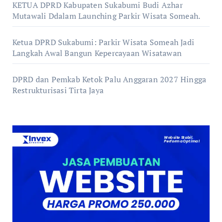
KETUA DPRD Kabupaten Sukabumi Budi Azhar
Mutawali Ddalam Launching Parkir Wisata Someah.
Ketua DPRD Sukabumi: Parkir Wisata Someah Jadi
Langkah Awal Bangun Kepercayaan Wisatawan
DPRD dan Pemkab Ketok Palu Anggaran 2027 Hingga
Restrukturisasi Tirta Jaya