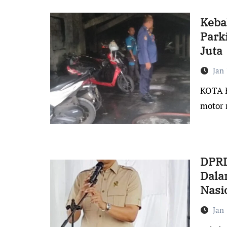
Keba
Park
Juta
Jan 
KOTA BOGOR – Kebakaran hebat terjadi di tempat parkir
motor 
DPRD
Dala
Nasi
Jan 