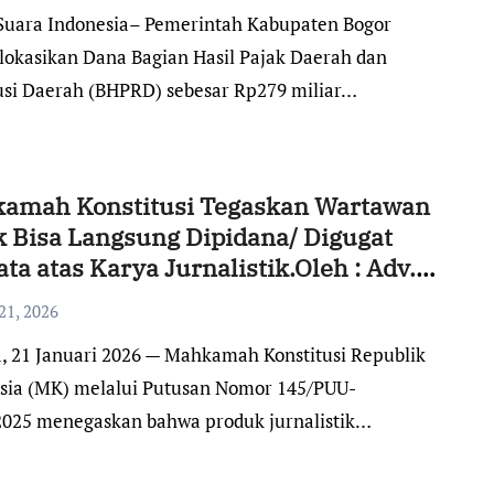
okasikan Dana Bagian Hasil Pajak Daerah dan
usi Daerah (BHPRD) sebesar Rp279 miliar…
amah Konstitusi Tegaskan Wartawan
k Bisa Langsung Dipidana/ Digugat
ta atas Karya Jurnalistik.Oleh : Adv.
anusi, S.H,. CPLA.
21, 2026
sia (MK) melalui Putusan Nomor 145/PUU-
2025 menegaskan bahwa produk jurnalistik…