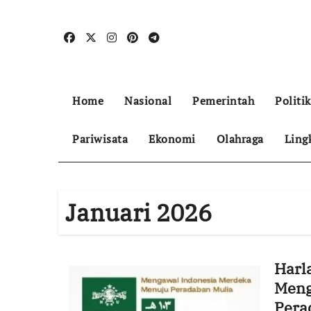
Skip
to
content
Home
Nasional
Pemerintah
Politik
Pariwisata
Ekonomi
Olahraga
Ling
Januari 2026
Harl
Meng
Pera