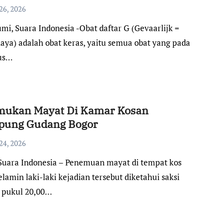
ri Harus Bergerak
26, 2026
aya) adalah obat keras, yaitu semua obat yang pada
us…
mukan Mayat Di Kamar Kosan
ung Gudang Bogor
24, 2026
elamin laki-laki kejadian tersebut diketahui saksi
r pukul 20,00…