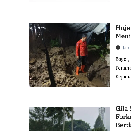
Huja
Meni
Jan 
Bogor, Suara Indonesia – Akibat hujan desar Tebing
Penaha
Kejad
Gila 
Fork
Berd