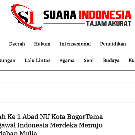
Daerah
Hukum
Internasional
Pendidikan
kungan
Lalu Lintas
Agama
Seni
Budaya
Ku
ah Ke 1 Abad NU Kota BogorTema
awal Indonesia Merdeka Menuju
daban Mulia.