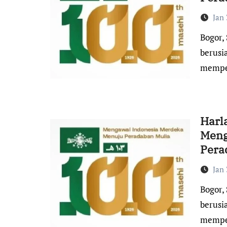
Jan 
Bogor, Suara Indonesia – Nahdlatul Ulama akan genap
berusi
mempe
Harl
Meng
Pera
Jan 
Bogor, Suara Indonesia – Nahdlatul Ulama akan genap
berusi
mempe