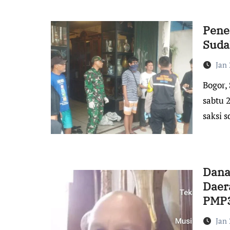
Pene
Suda
Jan 
Bogor, Suara Indonesia – Kronologis kejadian: tanggal
sabtu 
saksi s
Dana
Daer
PMP3
Jan 