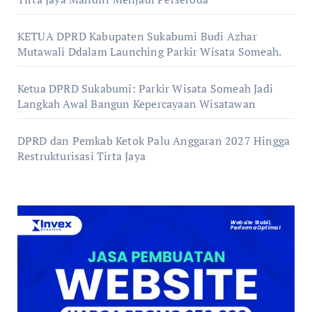
KETUA DPRD Kabupaten Sukabumi Budi Azhar
Mutawali Ddalam Launching Parkir Wisata Someah.
Ketua DPRD Sukabumi: Parkir Wisata Someah Jadi
Langkah Awal Bangun Kepercayaan Wisatawan
DPRD dan Pemkab Ketok Palu Anggaran 2027 Hingga
Restrukturisasi Tirta Jaya