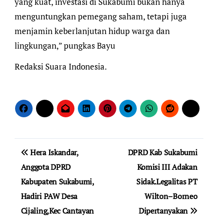
yang kuat, investasi di Sukabumi bukan hanya
menguntungkan pemegang saham, tetapi juga
menjamin keberlanjutan hidup warga dan
lingkungan,” pungkas Bayu
Redaksi Suara Indonesia.
Navigasi
Hera Iskandar,
DPRD Kab Sukabumi
pos
Anggota DPRD
Komisi III Adakan
Kabupaten Sukabumi,
Sidak.Legalitas PT
Hadiri PAW Desa
Wilton–Borneo
Cijaling,Kec Cantayan
Dipertanyakan