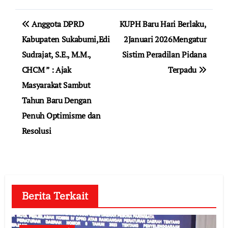
Navigasi
Anggota DPRD
KUPH Baru Hari Berlaku,
pos
Kabupaten Sukabumi,Edi
2Januari 2026Mengatur
Sudrajat, S.E., M.M.,
Sistim Peradilan Pidana
CHCM ” : Ajak
Terpadu
Masyarakat Sambut
Tahun Baru Dengan
Penuh Optimisme dan
Resolusi
Berita Terkait