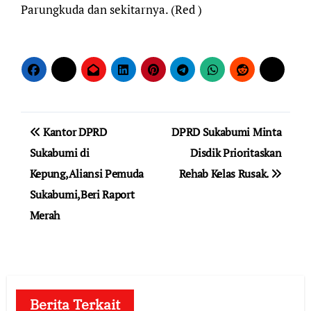
Parungkuda dan sekitarnya. (Red )
Navigasi
Kantor DPRD
DPRD Sukabumi Minta
pos
Sukabumi di
Disdik Prioritaskan
Kepung,Aliansi Pemuda
Rehab Kelas Rusak.
Sukabumi,Beri Raport
Merah
Berita Terkait