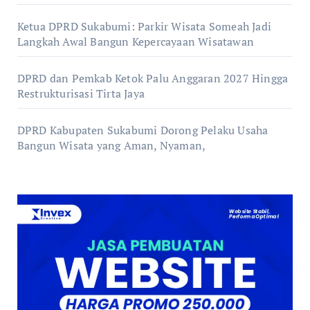
Ketua DPRD Sukabumi: Parkir Wisata Someah Jadi
Langkah Awal Bangun Kepercayaan Wisatawan
DPRD dan Pemkab Ketok Palu Anggaran 2027 Hingga
Restrukturisasi Tirta Jaya
DPRD Kabupaten Sukabumi Dorong Pelaku Usaha
Bangun Wisata yang Aman, Nyaman,