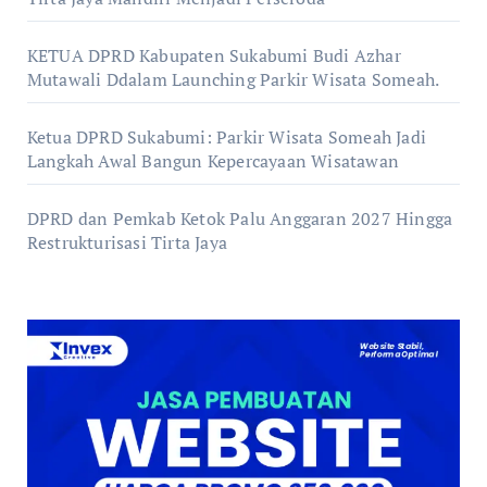
KETUA DPRD Kabupaten Sukabumi Budi Azhar
Mutawali Ddalam Launching Parkir Wisata Someah.
Ketua DPRD Sukabumi: Parkir Wisata Someah Jadi
Langkah Awal Bangun Kepercayaan Wisatawan
DPRD dan Pemkab Ketok Palu Anggaran 2027 Hingga
Restrukturisasi Tirta Jaya