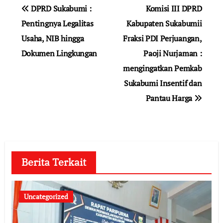
Navigasi
DPRD Sukabumi :
Komisi III DPRD
pos
Pentingnya Legalitas
Kabupaten Sukabumii
Usaha, NIB hingga
Fraksi PDI Perjuangan,
Dokumen Lingkungan
Paoji Nurjaman :
mengingatkan Pemkab
Sukabumi Insentif dan
Pantau Harga
Berita Terkait
Uncategorized